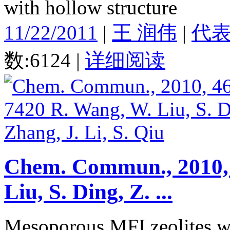
with hollow structure
11/22/2011
|
王 润伟
|
代
数:6124
|
详细阅读
Chem. Commun., 2010, 
Liu, S. Ding, Z. ...
Mesoporous MFI zeolites w