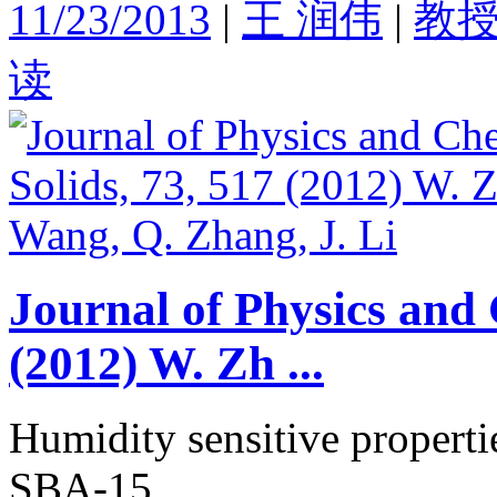
11/23/2013
|
王 润伟
|
教
读
Journal of Physics and 
(2012) W. Zh ...
Humidity sensitive propert
SBA-15