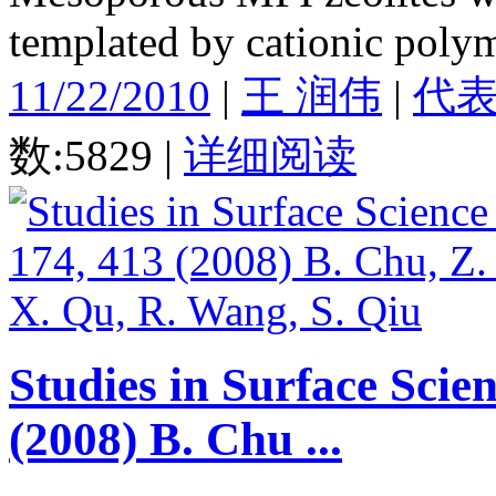
templated by cationic poly
11/22/2010
|
王 润伟
|
代
数:5829
|
详细阅读
Studies in Surface Scie
(2008) B. Chu ...