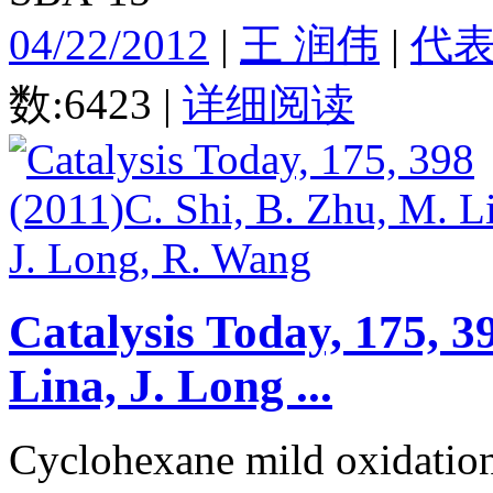
04/22/2012
|
王 润伟
|
代
数:6423
|
详细阅读
Catalysis Today, 175, 3
Lina, J. Long ...
Cyclohexane mild oxidation 