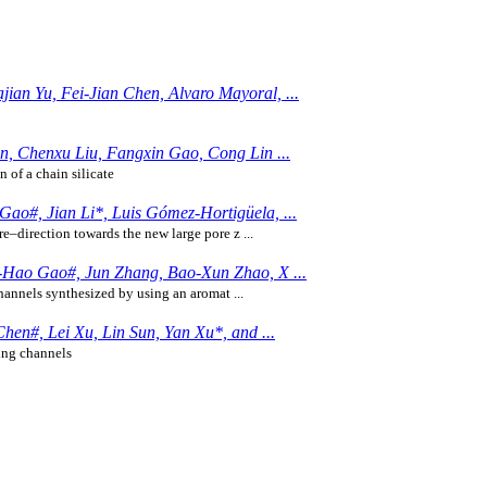
an Yu, Fei-Jian Chen, Alvaro Mayoral, ...
in, Chenxu Liu, Fangxin Gao, Cong Lin ...
 of a chain silicate
ao#, Jian Li*, Luis Gómez-Hortigüela, ...
direction towards the new large pore z ...
i-Hao Gao#, Jun Zhang, Bao-Xun Zhao, X ...
annels synthesized by using an aromat ...
hen#, Lei Xu, Lin Sun, Yan Xu*, and ...
ring channels