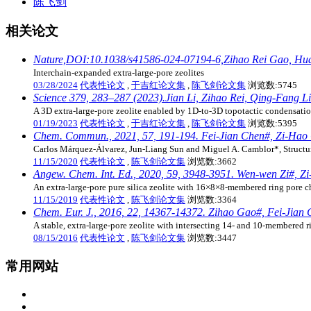
陈飞剑
相关论文
Nature,DOI:10.1038/s41586-024-07194-6,Zihao Rei Gao, Huaji
Interchain-expanded extra-large-pore zeolites
03/28/2024
代表性论文
,
于吉红论文集
,
陈飞剑论文集
浏览数:5745
Science 379, 283–287 (2023).Jian Li, Zihao Rei, Qing-Fang L
A 3D extra-large-pore zeolite enabled by 1D-to-3D topotactic condensation
01/19/2023
代表性论文
,
于吉红论文集
,
陈飞剑论文集
浏览数:5395
Chem. Commun., 2021, 57, 191-194. Fei-Jian Chen#, Zi-Hao G
Carlos Márquez-Álvarez, Jun-Liang Sun and Miguel A. Camblor*, Structure–
11/15/2020
代表性论文
,
陈飞剑论文集
浏览数:3662
Angew. Chem. Int. Ed., 2020, 59, 3948-3951. Wen-wen Zi#, Z
An extra‐large‐pore pure silica zeolite with 16×8×8‐membered ring pore ch
11/15/2019
代表性论文
,
陈飞剑论文集
浏览数:3364
Chem. Eur. J., 2016, 22, 14367-14372. Zihao Gao#, Fei-Jian C
A stable, extra-large-pore zeolite with intersecting 14- and 10-membered 
08/15/2016
代表性论文
,
陈飞剑论文集
浏览数:3447
常用网站