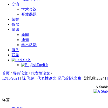
交流
学术会议
开放课题
荣誉
仪器
资讯
新闻
通知
学术活动
服务
联系
中文
English
首页
/
所有论文
/
代表性论文
/
12/15/2021
|
陈 飞剑
|
代表性论文
,
陈飞剑论文集
|
浏览数:23241
A Stable
标签