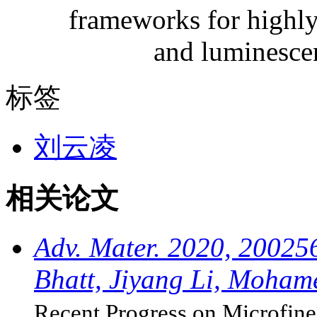
标签
刘云凌
相关论文
Adv. Mater. 2020, 200256
Bhatt, Jiyang Li, Moham
Recent Progress on Microfine