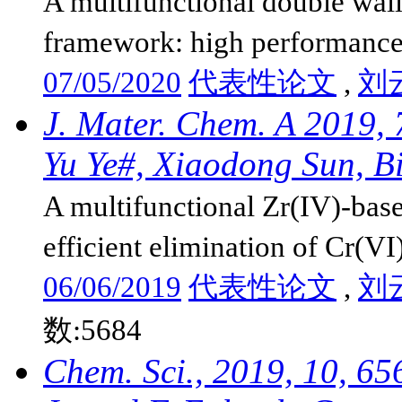
A multifunctional double wal
framework: high performance 
07/05/2020
代表性论文
,
刘
J. Mater. Chem. A 2019,
Yu Ye#, Xiaodong Sun, Bi
A multifunctional Zr(IV)-bas
efficient elimination of Cr(V
06/06/2019
代表性论文
,
刘
数:5684
Chem. Sci., 2019, 10, 6