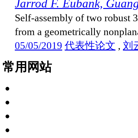
Jarrod F. Eubank, Guang
Self-assembly of two robust
from a geometrically nonplana
05/05/2019
代表性论文
,
刘
常用网站