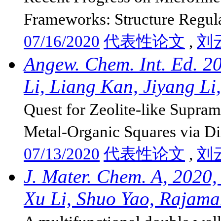
Frameworks: Structure Regula
07/16/2020
代表性论文
,
刘
Angew. Chem. Int. Ed. 2
Li, Liang Kan, Jiyang Li,
Quest for Zeolite-like Supra
Metal-Organic Squares via Di
07/13/2020
代表性论文
,
刘
J. Mater. Chem. A, 2020
Xu Li, Shuo Yao, Rajaman