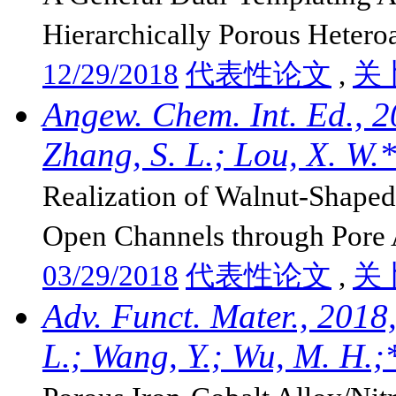
Hierarchically Porous Hetero
12/29/2018
代表性论文
,
关
Angew. Chem. Int. Ed., 2
Zhang, S. L.; Lou, X. W.
Realization of Walnut-Shaped
Open Channels through Pore A
03/29/2018
代表性论文
,
关
Adv. Funct. Mater., 2018
L.; Wang, Y.; Wu, M. H.;