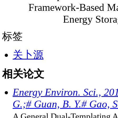
标签
关卜源
相关论文
Energy Environ. Sci., 20
G.;# Guan, B. Y.# Gao, S
A General Dual-Templating 