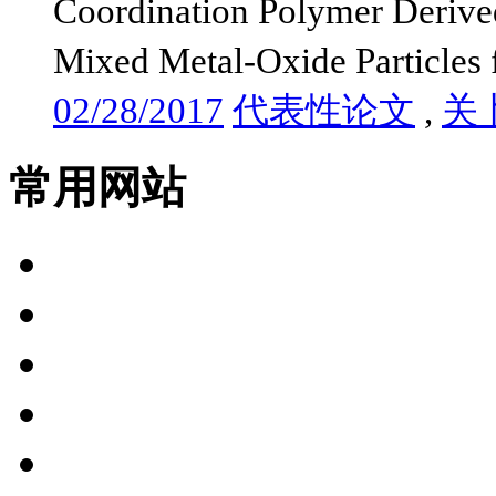
Coordination Polymer Derived
Mixed Metal-Oxide Particles f
02/28/2017
代表性论文
,
关
常用网站