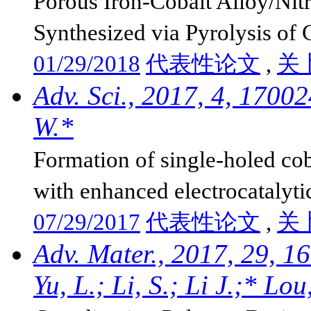
Porous Iron-Cobalt Alloy/Ni
Synthesized via Pyrolysis of
01/29/2018
代表性论文
,
关
Adv. Sci., 2017, 4, 17002
W.*
Formation of single-holed co
with enhanced electrocatalytic 
07/29/2017
代表性论文
,
关
Adv. Mater., 2017, 29, 1
Yu, L.; Li, S.; Li J.;* Lou