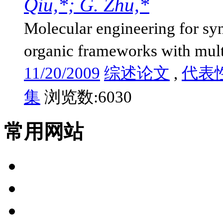
Qiu,*; G. Zhu,*
Molecular engineering for syn
organic frameworks with mult
11/20/2009
综述论文
,
代表
集
浏览数:6030
常用网站