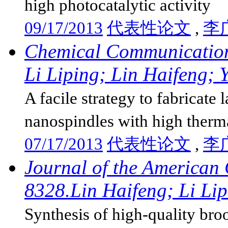
high photocatalytic activity
09/17/2013
代表性论文
,
李
Chemical Communication
Li Liping; Lin Haifeng; Y
A facile strategy to fabricate
nanospindles with high thermal
07/17/2013
代表性论文
,
李
Journal of the American 
8328.Lin Haifeng; Li Lip
Synthesis of high-quality broo