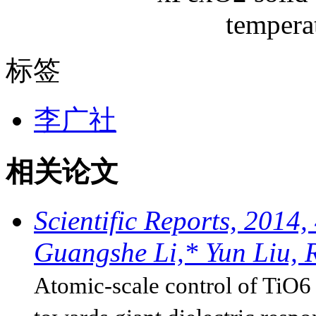
标签
李广社
相关论文
Scientific Reports, 2014
Guangshe Li,* Yun Liu, R
Atomic-scale control of TiO6