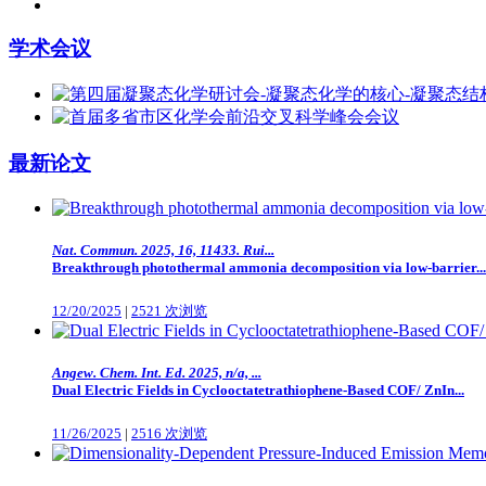
学术会议
最新论文
Nat. Commun. 2025, 16, 11433. Rui...
Breakthrough photothermal ammonia decomposition via low-barrier...
12/20/2025
|
2521 次浏览
Angew. Chem. Int. Ed. 2025, n/a, ...
Dual Electric Fields in Cyclooctatetrathiophene-Based COF/ ZnIn...
11/26/2025
|
2516 次浏览