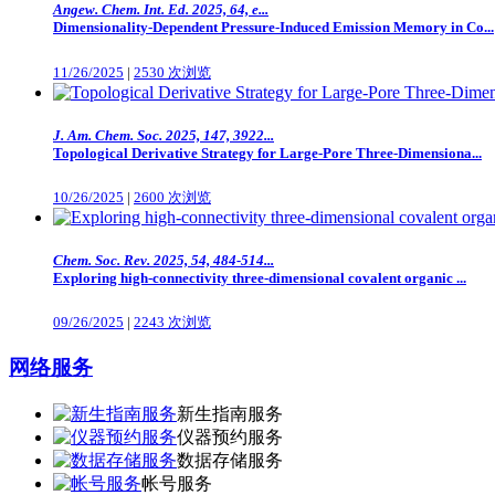
Angew. Chem. Int. Ed. 2025, 64, e...
Dimensionality-Dependent Pressure-Induced Emission Memory in Co...
11/26/2025
|
2530 次浏览
J. Am. Chem. Soc. 2025, 147, 3922...
Topological Derivative Strategy for Large-Pore Three-Dimensiona...
10/26/2025
|
2600 次浏览
Chem. Soc. Rev. 2025, 54, 484-514...
Exploring high-connectivity three-dimensional covalent organic ...
09/26/2025
|
2243 次浏览
网络服务
新生指南服务
仪器预约服务
数据存储服务
帐号服务