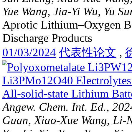
Yue Wang, Jia-Yi Wu, Yu Su
Aprotic Lithium–Oxygen Ba
Discharge Products
01/03/2024
代表性论文
,
Angew. Chem. Int. Ed., 20
Guan, Xiao-Xue Wang, Li-N