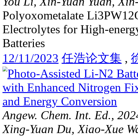
You Li, Xin-Yuan Yuan, Xin
Polyoxometalate Li3PW1
Electrolytes for High-energ
Batteries
12/11/2023
任浩论文集
,
Angew. Chem. Int. Ed., 202
Xing-Yuan Du, Xiao-Xue W