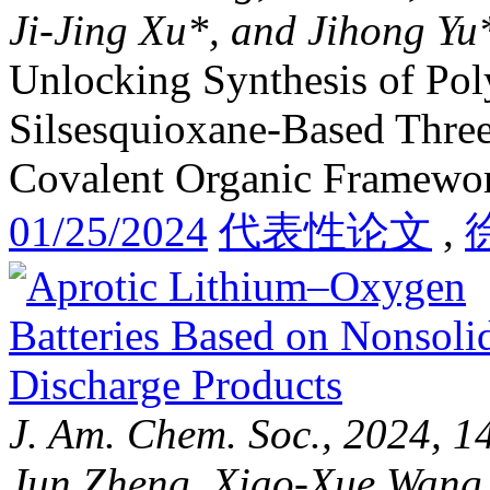
Ji-Jing Xu*, and Jihong Yu
Unlocking Synthesis of Pol
Silsesquioxane-Based Thre
Covalent Organic Framewo
01/25/2024
代表性论文
,
J. Am. Chem. Soc., 2024, 1
Jun Zheng, Xiao-Xue Wang