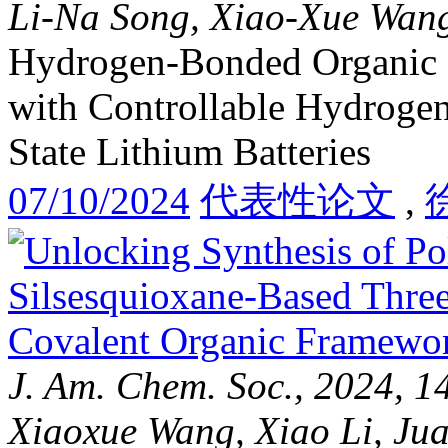
Li-Na Song, Xiao-Xue Wang
Hydrogen-Bonded Organic 
with Controllable Hydroge
State Lithium Batteries
07/10/2024
代表性论文
,
J. Am. Chem. Soc., 2024, 
Xiaoxue Wang, Xiao Li, Ju