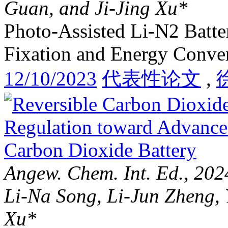
Guan, and Ji-Jing Xu*
Photo-Assisted Li-N2 Batte
Fixation and Energy Conve
12/10/2023
代表性论文
,
Angew. Chem. Int. Ed., 20
Li-Na Song, Li-Jun Zheng, 
Xu*