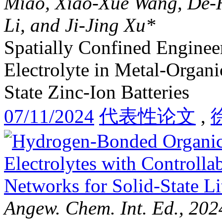
Miao, Xiao-Xue Wang, De-H
Li, and Ji-Jing Xu*
Spatially Confined Enginee
Electrolyte in Metal-Organ
State Zinc-Ion Batteries
07/11/2024
代表性论文
,
Angew. Chem. Int. Ed., 20