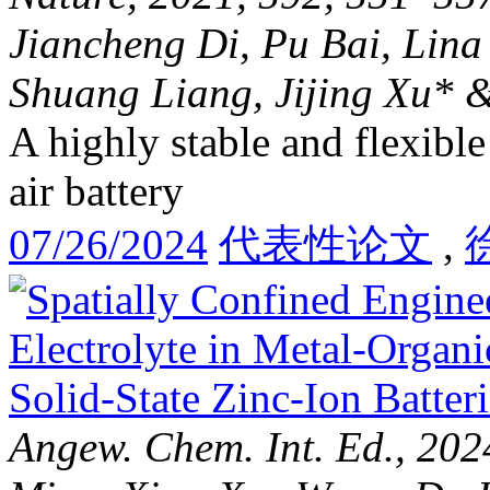
Jiancheng Di, Pu Bai, Lina
Shuang Liang, Jijing Xu* 
A highly stable and flexible 
air battery
07/26/2024
代表性论文
,
Angew. Chem. Int. Ed., 20