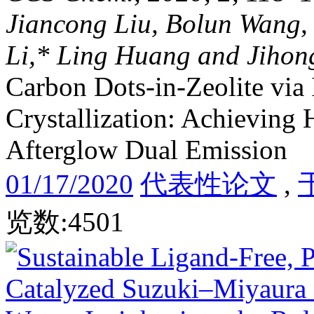
Jiancong Liu, Bolun Wang,
Li,* Ling Huang and Jihon
Carbon Dots-in-Zeolite via
Crystallization: Achieving 
Afterglow Dual Emission
01/17/2020
代表性论文
,
览数:4501