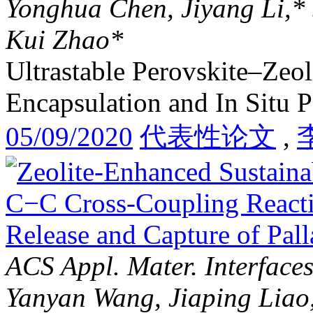
Yonghua Chen, Jiyang Li,*
Kui Zhao*
Ultrastable Perovskite–Zeo
Encapsulation and In Situ P
05/09/2020
代表性论文
,
ACS Appl. Mater. Interface
Yanyan Wang, Jiaping Liao