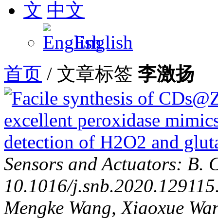
中文
English
首页
/
文章标签
李激扬
Sensors and Actuators: B. 
10.1016/j.snb.2020.129115.
Mengke Wang, Xiaoxue Wan