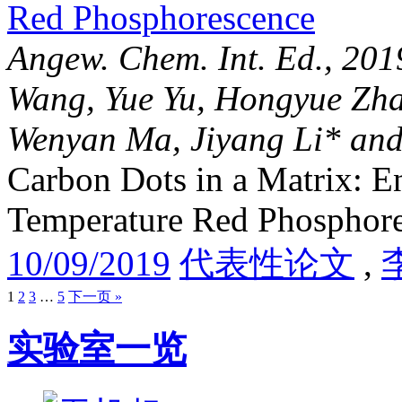
Angew. Chem. Int. Ed., 20
Wang, Yue Yu, Hongyue Zha
Wenyan Ma, Jiyang Li* and
Carbon Dots in a Matrix: 
Temperature Red Phosphor
10/09/2019
代表性论文
,
1
2
3
…
5
下一页 »
实验室一览