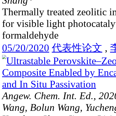
Shang*
Thermally treated zeolitic 
for visible light photocatal
formaldehyde
05/20/2020
代表性论文
,
Angew. Chem. Int. Ed., 202
Wang, Bolun Wang, Yucheng