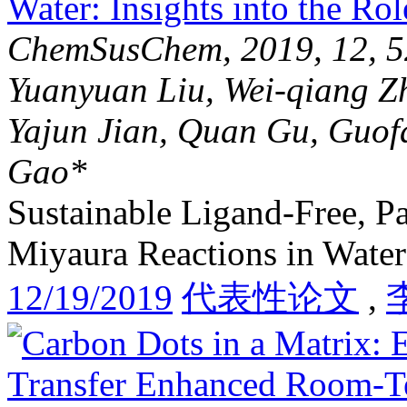
ChemSusChem, 2019, 12, 5
Yuanyuan Liu, Wei-qiang 
Yajun Jian, Quan Gu, Guof
Gao*
Sustainable Ligand-Free, P
Miyaura Reactions in Water:
12/19/2019
代表性论文
,