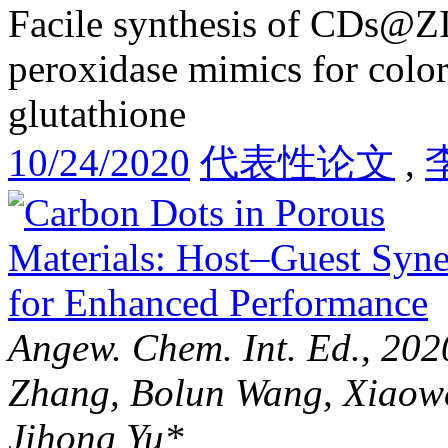
Facile synthesis of CDs@ZI
peroxidase mimics for colo
glutathione
10/24/2020
代表性论文
,
Angew. Chem. Int. Ed., 20
Zhang, Bolun Wang, Xiaowe
Jihong Yu*